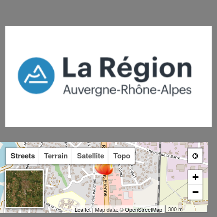
Streets
Terrain
Satellite
Topo
+
−
300 m
Leaflet
| Map data: ©
OpenStreetMap